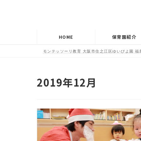
コ
ナ
ン
ビ
テ
ゲ
ン
ー
HOME
保育園紹介
ツ
シ
へ
ョ
モンテッソーリ教育 大阪市住之江区ゆいぴよ園 福
ス
ン
キ
に
ッ
移
2019年12月
プ
動