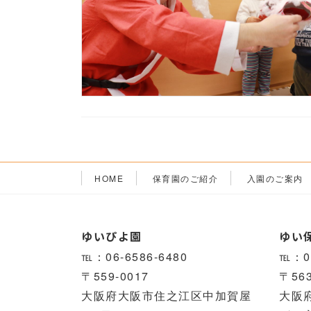
HOME
保育園のご紹介
入園のご案内
ゆいぴよ園
ゆい
℡：06-6586-6480
℡：07
〒559-0017
〒563
大阪府大阪市住之江区中加賀屋
大阪