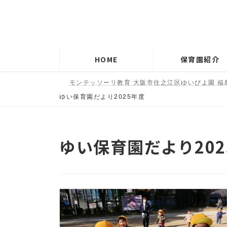
コ
ナ
ン
ビ
テ
ゲ
ン
ー
HOME
保育園紹介
ツ
シ
へ
ョ
モンテッソーリ教育 大阪市住之江区ゆいぴよ園 福
ス
ン
ゆい保育園だより2025年度
キ
に
ッ
移
プ
動
ゆい保育園だより202