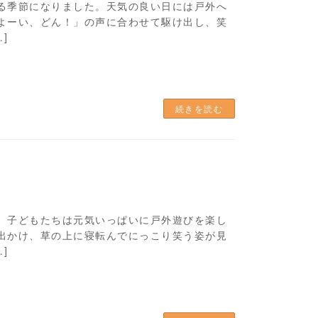
る季節になりました。天気の良い日には戸外へ
よーい、どん！」の声に合わせて駆け出し、笑
]
続きを読む
、子どもたちは元気いっぱいに戸外遊びを楽し
出かけ、草の上に寝転んでにっこり笑う姿が見
]