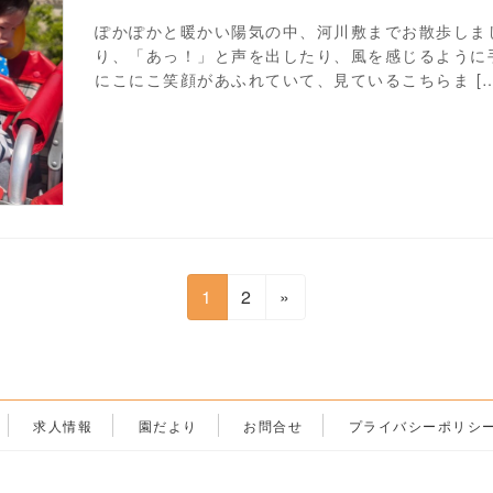
ぽかぽかと暖かい陽気の中、河川敷までお散歩しま
り、「あっ！」と声を出したり、風を感じるように
にこにこ笑顔があふれていて、見ているこちらま […
固
固
1
2
»
定
定
ペ
ペ
ー
ー
ジ
ジ
求人情報
園だより
お問合せ
プライバシーポリシ