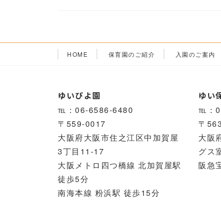
HOME
保育園のご紹介
入園のご案内
ゆいぴよ園
ゆい
℡：06-6586-6480
℡：07
〒559-0017
〒563
大阪府大阪市住之江区中加賀屋
大阪
3丁目11-17
グス室
大阪メトロ四つ橋線 北加賀屋駅
阪急
徒歩5分
南海本線 粉浜駅 徒歩15分