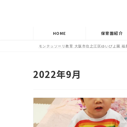
コ
ナ
ン
ビ
テ
ゲ
ン
ー
HOME
保育園紹介
ツ
シ
へ
ョ
モンテッソーリ教育 大阪市住之江区ゆいぴよ園 福
ス
ン
キ
に
ッ
移
2022年9月
プ
動