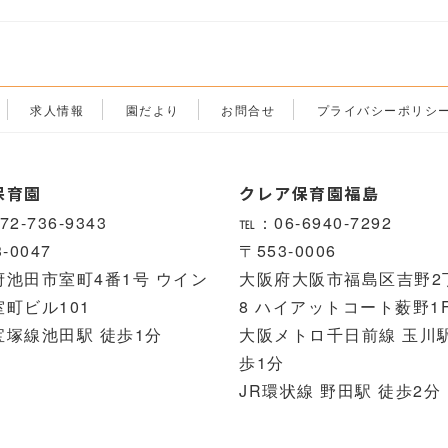
求人情報
園だより
お問合せ
プライバシーポリシ
保育園
クレア保育園福島
2-736-9343
℡：06-6940-7292
-0047
〒553-0006
府池田市室町4番1号 ウイン
大阪府大阪市福島区吉野2丁
町ビル101
8 ハイアットコート薮野1
宝塚線池田駅 徒歩1分
大阪メトロ千日前線 玉川駅
歩1分
JR環状線 野田駅 徒歩2分