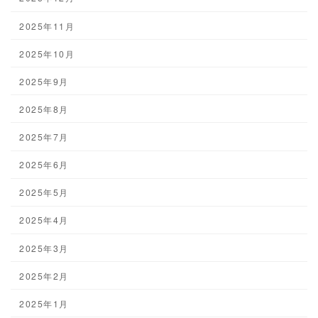
2025年11月
2025年10月
2025年9月
2025年8月
2025年7月
2025年6月
2025年5月
2025年4月
2025年3月
2025年2月
2025年1月