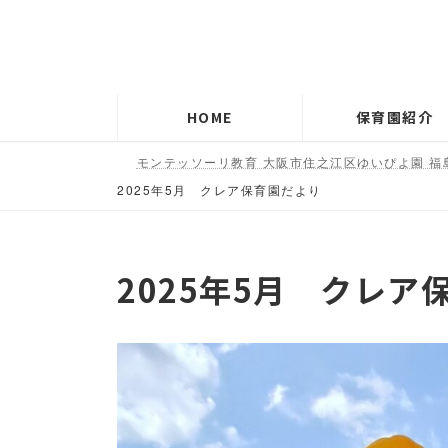
コ
ナ
ン
ビ
テ
ゲ
ン
ー
HOME
保育園紹介
ツ
シ
へ
ョ
モンテッソーリ教育 大阪市住之江区ゆいぴよ園 福
ス
ン
2025年5月 クレア保育園だより
キ
に
ッ
移
プ
動
2025年5月 クレア