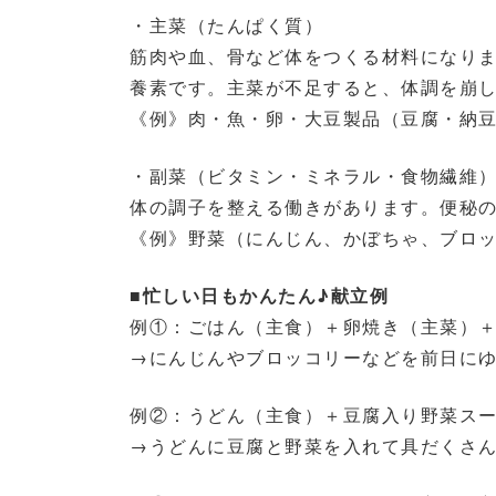
・主菜（たんぱく質）
筋肉や血、骨など体をつくる材料になり
養素です。主菜が不足すると、体調を崩
《例》肉・魚・卵・大豆製品（豆腐・納
・副菜（ビタミン・ミネラル・食物繊維
体の調子を整える働きがあります。便秘
《例》野菜（にんじん、かぼちゃ、ブロッ
■忙しい日もかんたん♪献立例
例①：ごはん（主食）＋卵焼き（主菜）
→にんじんやブロッコリーなどを前日に
例②：うどん（主食）＋豆腐入り野菜ス
→うどんに豆腐と野菜を入れて具だくさ