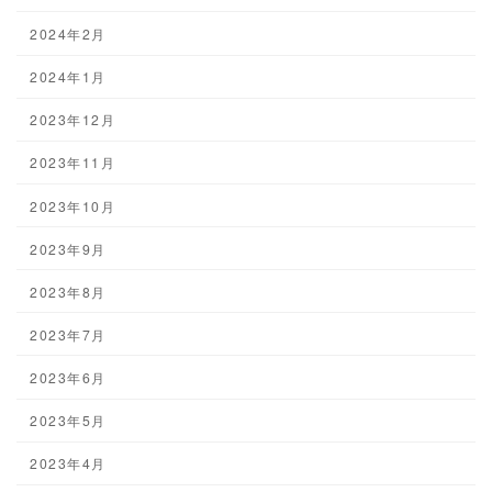
2024年2月
2024年1月
2023年12月
2023年11月
2023年10月
2023年9月
2023年8月
2023年7月
2023年6月
2023年5月
2023年4月