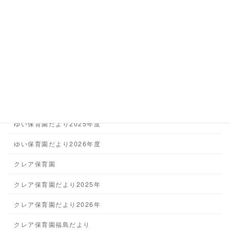
ゆいぴよ園だより2026年度
ゆい保育園
ゆい保育園だより2021年度
ゆい保育園だより2022年度
ゆい保育園だより2023年度
ゆい保育園だより2024年度
ゆい保育園だより2025年度
ゆい保育園だより2026年度
クレア保育園
クレア保育園だより2025年
クレア保育園だより2026年
クレア保育園福島だより