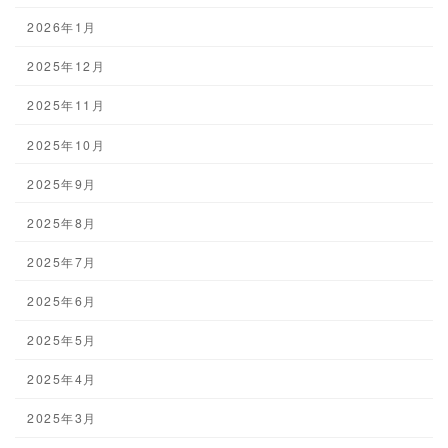
2026年1月
2025年12月
2025年11月
2025年10月
2025年9月
2025年8月
2025年7月
2025年6月
2025年5月
2025年4月
2025年3月